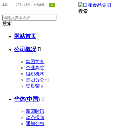
搜索
搜索
网站首页
公司概况

集团简介
企业高管
组织机构
集团分公司
资质荣誉
华体(中国)

新闻时讯
动态报道
通知公告