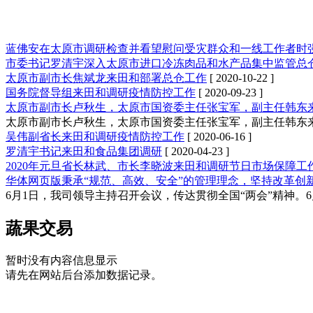
蓝佛安在太原市调研检查并看望慰问受灾群众和一线工作者时强
市委书记罗清宇深入太原市进口冷冻肉品和水产品集中监管总
太原市副市长焦斌龙来田和部署总仓工作
[ 2020-10-22 ]
国务院督导组来田和调研疫情防控工作
[ 2020-09-23 ]
太原市副市长卢秋生，太原市国资委主任张宝军，副主任韩东
太原市副市长卢秋生，太原市国资委主任张宝军，副主任韩东
吴伟副省长来田和调研疫情防控工作
[ 2020-06-16 ]
罗清宇书记来田和食品集团调研
[ 2020-04-23 ]
2020年元旦省长林武、市长李晓波来田和调研节日市场保障工
华体网页版秉承“规范、高效、安全”的管理理念，坚持改革创
6月1日，我司领导主持召开会议，传达贯彻全国“两会”精神。
蔬果交易
暂时没有内容信息显示
请先在网站后台添加数据记录。