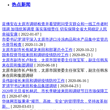
热点新闻
热点新闻
蓝佛安在太原市调研检查并看望慰问受灾群众和一线工作者时
强调 加强统筹调度 落实落细责任 切实保障全省大局稳定人民
幸福安康
[ 2022-01-07 ]
市委书记罗清宇深入太原市进口冷冻肉品和水产品集中监管总
仓督导检查
[ 2020-11-28 ]
太原市副市长焦斌龙来田和部署总仓工作
[ 2020-10-22 ]
国务院督导组来田和调研疫情防控工作
[ 2020-09-23 ]
太原市副市长卢秋生，太原市国资委主任张宝军，副主任韩东
来在田和集团调研
[ 2020-06-18 ]
太原市副市长卢秋生，太原市国资委主任张宝军，副主任韩东
来在田和集团调研
吴伟副省长来田和调研疫情防控工作
[ 2020-06-16 ]
罗清宇书记来田和食品集团调研
[ 2020-04-23 ]
2020年元旦省长林武、市长李晓波来田和调研节日市场保障工
作
[ 2020-07-09 ]
华体网页版秉承“规范、高效、安全”的管理理念，坚持改革创
新。
[ 2020-03-03 ]