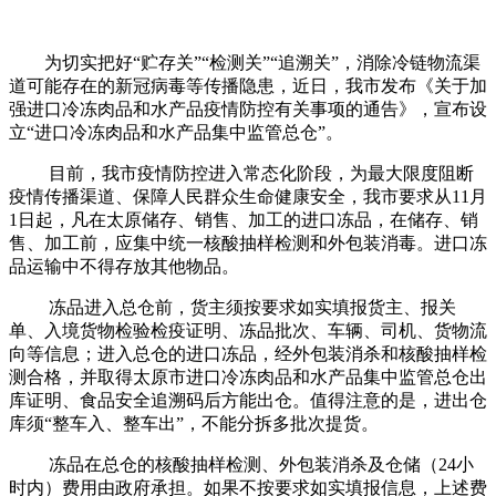
为切实把好“贮存关”“检测关”“追溯关”，消除冷链物流渠
道可能存在的新冠病毒等传播隐患，近日，我市发布《关于加
强进口冷冻肉品和水产品疫情防控有关事项的通告》，宣布设
立“进口冷冻肉品和水产品集中监管总仓”。
目前，我市疫情防控进入常态化阶段，为最大限度阻断
疫情传播渠道、保障人民群众生命健康安全，我市要求从11月
1日起，凡在太原储存、销售、加工的进口冻品，在储存、销
售、加工前，应集中统一核酸抽样检测和外包装消毒。进口冻
品运输中不得存放其他物品。
冻品进入总仓前，货主须按要求如实填报货主、报关
单、入境货物检验检疫证明、冻品批次、车辆、司机、货物流
向等信息；进入总仓的进口冻品，经外包装消杀和核酸抽样检
测合格，并取得太原市进口冷冻肉品和水产品集中监管总仓出
库证明、食品安全追溯码后方能出仓。值得注意的是，进出仓
库须“整车入、整车出”，不能分拆多批次提货。
冻品在总仓的核酸抽样检测、外包装消杀及仓储（24小
时内）费用由政府承担。如果不按要求如实填报信息，上述费